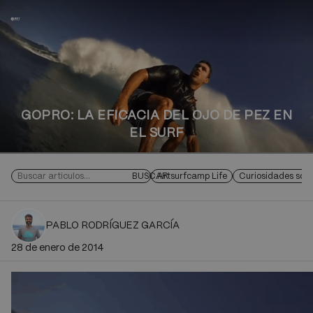
SURFCAMPS
Art Surf Camp
ESCUELA DE SURF
INSTALACIONES
HOSTEL
ABOUT
GOPRO: LA EFICACIA DEL OJO DE PEZ EN
EL SURF
CONTACTO
MAS
BUSCAR
Artsurfcamp Life
Curiosidades sobr
Buscar
IDIOMAS
en
el
blog
PABLO RODRÍGUEZ GARCÍA
28 de enero de 2014