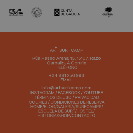
Art Surf Camp
ART SURF CAMP
Rúa Paseo Arenal 13, 15107, Razo
Carballo, A Coruña
TELÉFONO
+34 881 256 993
EMAIL
info@artsurfcamp.com
INSTAGRAM
/
FACEBOOK
/
YOUTUBE
TÉRMINOS DE USO
/
PRIVACIDAD
COOKIES
/
CONDICIONES DE RESERVA
HOME
BLOG
GALERÍA
SURFCAMPS
ESCUELA DE SURF
HOSTEL
HISTORIA
SHOP
CONTACTO